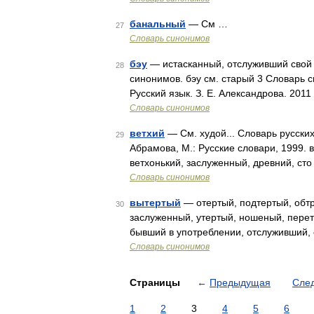
банальный
— См …
27
Словарь синонимов
бэу
— истасканный, отслуживший свой 
28
синонимов. бэу см. старый 3 Словарь с
Русский язык. З. Е. Александрова. 201
Словарь синонимов
ветхий
— См. худой... Словарь русски
29
Абрамова, М.: Русские словари, 1999.
ветхонький, заслуженный, древний, ст
Словарь синонимов
вытертый
— отертый, подтертый, обтр
30
заслуженный, утертый, ношеный, пере
бывший в употреблении, отслуживший,
Словарь синонимов
Страницы
←
Предыдущая
Сле
1
2
3
4
5
6