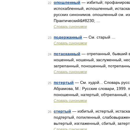
опошленный
— избитый; профанирова
22
испохабленный, испошленный, истаска
русских синонимов. опошленный см. из
Практический&#8230; …
Словарь синонимов
подержанный
— См. старый …
23
Словарь синонимов
потасканный
— отрепанный, бывший в
24
ношенный, ношеный, заслуженный, нес
затрепанный, поношенный, потрепанн
Словарь синонимов
потертый
— См. худой... Словарь русс
25
Абрамова, М.: Русские словари, 1999. 
поношенный, натертый, обтрепанный, 
Словарь синонимов
стертый
— избитый, истертый, истаска
26
подтертый, попиленный, слабовыражен
вытертый, изглаженный, сбитый, зате
Словарь синонимов