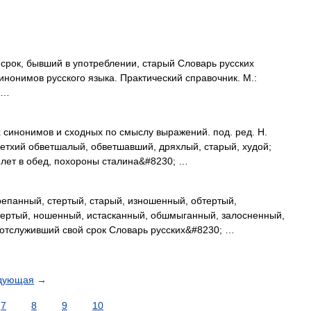
срок, бывший в употреблении, старый Словарь русских
инонимов русского языка. Практический справочник. М.:
1 …
х синонимов и сходных по смыслу выражений. под. ред. Н.
 ветхий обветшалый, обветшавший, дряхлый, старый, худой;
о лет в обед, похороны сталина&#8230; …
епанный, стертый, старый, изношенный, обтертый,
тертый, ношенный, истасканный, обшмыганный, залосненный,
 отслуживший свой срок Словарь русских&#8230; …
дующая
→
7
8
9
10