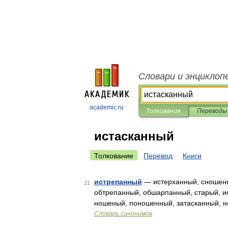
Словари и энциклоп
academic.ru
Толкования
Переводы
истасканный
Толкование
Перевод
Книги
истрепанный
— истерханный, сношенн
21
обтрепанный, обшарпанный, старый, и
ношеный, поношенный, затасканный, н
Словарь синонимов