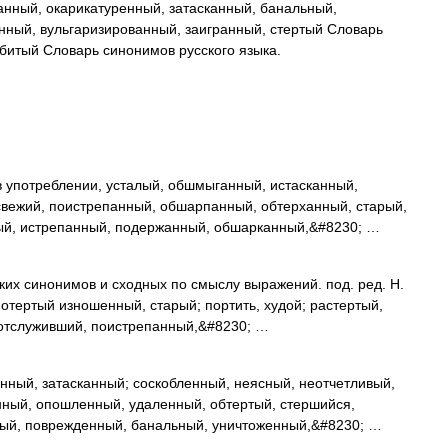
нный, окарикатуренный, затасканный, банальный,
нный, вульгаризированный, заигранный, стертый Словарь
битый Словарь синонимов русского языка.
 употреблении, усталый, обшмыганный, истасканный,
вежий, поистрепанный, обшарпанный, обтерханный, старый,
ый, истрепанный, подержанный, обшарканный,&#8230; …
ких синонимов и сходных по смыслу выражений. под. ред. Н.
потертый изношенный, старый; портить, худой; растертый,
отслуживший, поистрепанный,&#8230; …
нный, затасканный; соскобленный, неясный, неотчетливый,
ный, опошленный, удаленный, обтертый, стершийся,
ртый, поврежденный, банальный, уничтоженный,&#8230; …