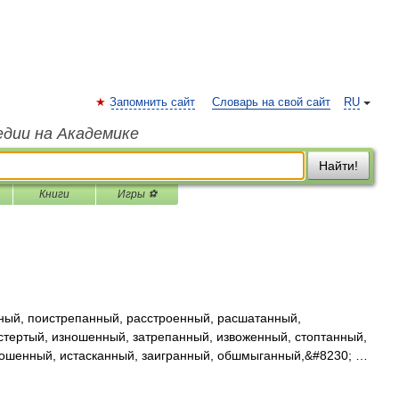
Запомнить сайт
Словарь на свой сайт
RU
едии на Академике
Найти!
Книги
Игры ⚽
ый, поистрепанный, расстроенный, расшатанный,
стертый, изношенный, затрепанный, извоженный, стоптанный,
ошенный, истасканный, заигранный, обшмыганный,&#8230; …