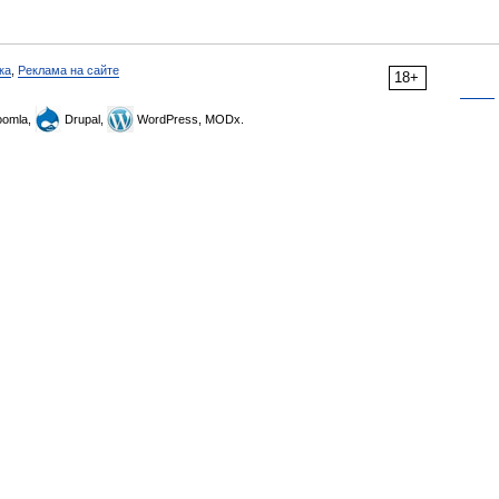
ка
,
Реклама на сайте
18+
omla,
Drupal,
WordPress, MODx.